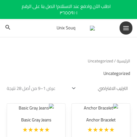
خطي
اطلب الآن وادفع عند الاستلام! اتصل بنا على الرقم
لى
٣٦٥٥٩١٠١
لمحتوى
البحث
الرئيسية
/ Uncategorized
Uncategorized
عرض 1–9 من أصل 28 نتيجة
نطاق
هناك
السعر:
العديد
من
Basic Gray Jeans
Anchor Bracelet
من
خلال
الأشكال