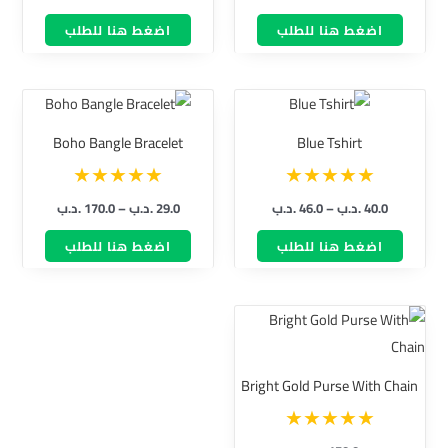
اضغط هنا للطلب
اضغط هنا للطلب
نطاق
نطاق
هناك
هناك
السعر:
السعر:
العديد
العديد
من
من
Boho Bangle Bracelet
Blue Tshirt
من
من
خلال
خلال
الأشكال
الأشكال
40.0
.د.ب
–
46.0
.د.ب
29.0
.د.ب
–
170.0
.د.ب
المختلفة
المختلفة
لهذا
لهذا
اضغط هنا للطلب
اضغط هنا للطلب
المنتج.
المنتج.
يمكن
يمكن
اختيار
اختيار
الخيارات
الخيارات
على
على
Bright Gold Purse With Chain
صفحة
صفحة
المنتج
المنتج