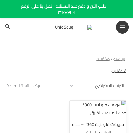
خطي
اطلب الآن وادفع عند الاستلام! اتصل بنا على الرقم
لى
٣٦٥٥٩١٠١
لمحتوى
البحث
الرئيسية
/ مُكَمِّلات
مُكَمِّلات
عرض النتيجة الوحيدة
نطاق
هناك
السعر:
العديد
من
من
خلال
سويفت فلو لايت 360° – حذاء
الأشكال
الملاعب الخارق