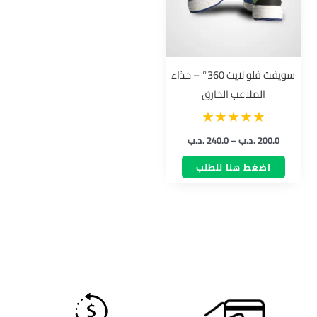
المختلفة
لهذا
المنتج.
يمكن
سويفت فلو لايت 360° – حذاء
اختيار
الملاعب الخارق
الخيارات
على
200.0
.د.ب
–
240.0
.د.ب
صفحة
المنتج
اضغط هنا للطلب